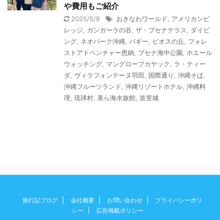
や費用もご紹介
2025/5/9
おきなわワールド
,
アメリカンビ
レッジ
,
ガンガーラの谷
,
ザ・ブセナテラス
,
ダイビ
ング
,
ネオパーク沖縄
,
バギー
,
ビオスの丘
,
フォレ
ストアドベンチャー恩納
,
ブセナ海中公園
,
ホエール
ウォッチング
,
マングローブカヤック
,
ラ・ティー
ダ
,
ヴィラフォンテーヌ羽田
,
国際通り
,
沖縄そば
,
沖縄フルーツランド
,
沖縄リゾートホテル
,
沖縄料
理
,
琉球村
,
美ら海水族館
,
首里城
旅行記ブログ
会社概要
お問い合わせ
プライバシーポリ
シー
広告掲載ポリシー